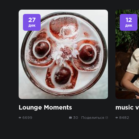
27
12
дек
дек
Lounge Moments
music v
6699
30
Поделиться
8482