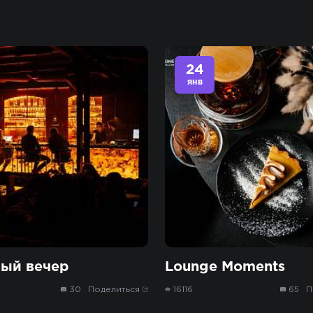
24
янв
ый вечер
Lounge Moments
30
Поделиться
16116
65
П