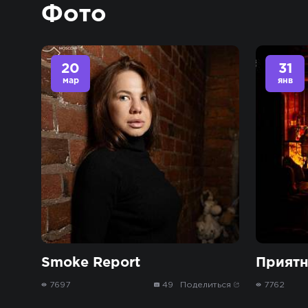
Фото
20
31
мар
янв
Smoke Report
Приятн
7697
49
Поделиться
7762