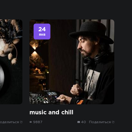
24
янв
music and chill
оделиться
9887
40
Поделиться