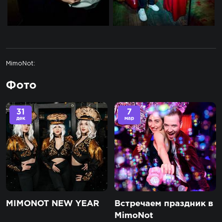
MimoNot:
Фото
31
7
дек
мар
MIMONOT NEW YEAR
Встречаем праздник в
MimoNot