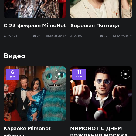
С 23 февраля MimoNot
Хорошая Пятница
70484
74
Поделиться
86486
78
Поделиться
Видео
6
11
дек
сен
Караоке Mimonot
МИМОНОТ|С ДНЕМ