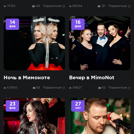
17129
49
Поделиться
83294
121
Поделиться
14
16
фев
фев
Ночь в Мимоноте
Вечер в MimoNot
63590
83
Поделиться
59627
62
Поделиться
23
27
фев
окт