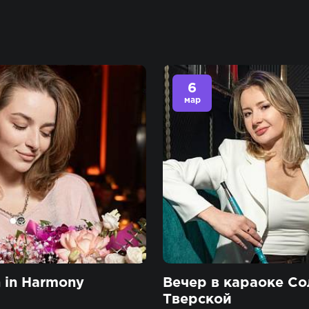
6
мар
in Harmony
Вечер в караоке Со
Тверской