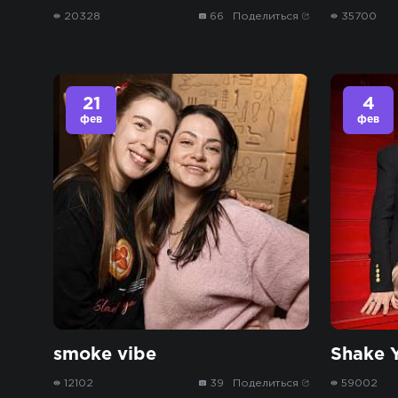
20328
66
Поделиться
35700
21
4
фев
фев
smoke vibe
Shake Y
12102
39
Поделиться
59002