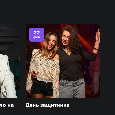
22
фев
ло на
День защитника