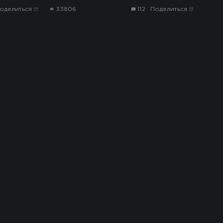
оделиться
33806
112
Поделиться