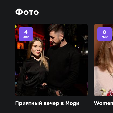
Фото
4
8
апр
мар
Приятный вечер в Моди
Women 