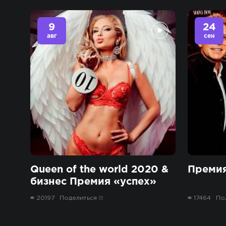
9
24
авг
сен
Queen of the world 2020 &
Премия
бизнес Премия «успех»
20197
Поделиться
17464
По