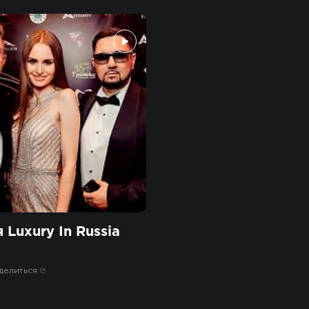
 Luxury In Russia
делиться