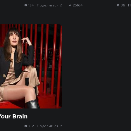
134
Поделиться
25164
86
П
our Brain
162
Поделиться