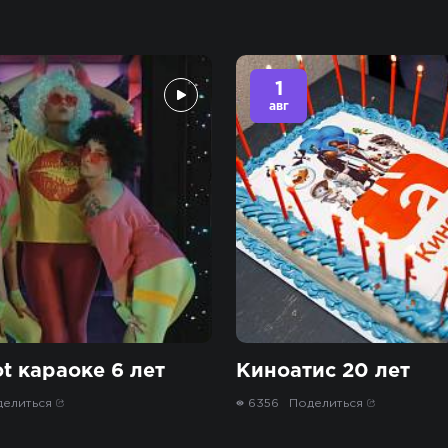
1
авг
t караоке 6 лет
Киноатис 20 лет
делиться
6356
Поделиться