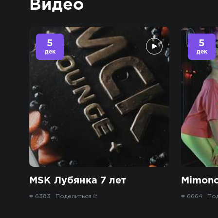
Видео
5
5
дек
дек
MSK Лубянка 7 лет
Mimono
6383
Поделиться
6664
По