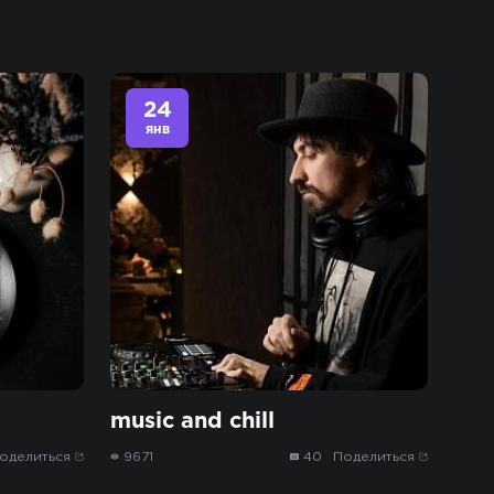
24
янв
music and chill
оделиться
9671
40
Поделиться