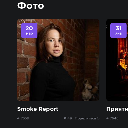
Фото
20
31
мар
янв
Smoke Report
Приятн
7659
49
Поделиться
7646