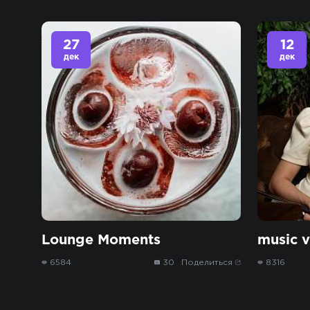
27
12
дек
дек
Lounge Moments
music v
6584
30
Поделиться
8316