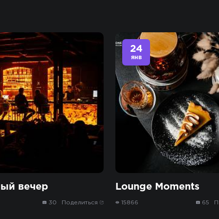
24
янв
ый вечер
Lounge Moments
30
Поделиться
15866
65
П