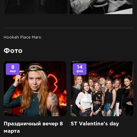
Hookah Place Mars:
Фото
8
14
мар
фев
Праздничный вечер 8
ST Valentine's day
марта