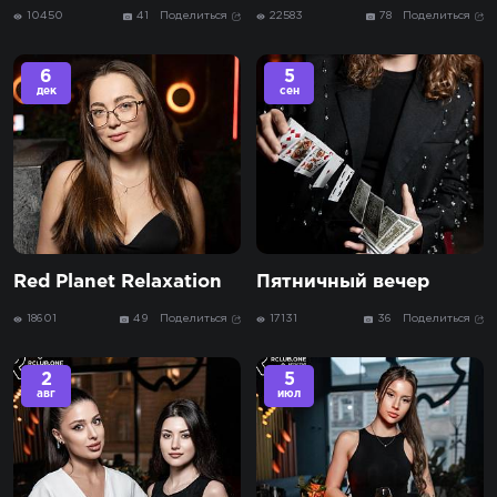
10450
41
Поделиться
22583
78
Поделиться
6
5
дек
сен
Red Planet Relaxation
Пятничный вечер
18601
49
Поделиться
17131
36
Поделиться
2
5
авг
июл