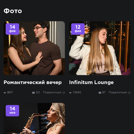
Фото
14
12
фев
фев
Романтический вечер
Infinitum Lounge
8817
50
Поделиться
13666
87
Поделиться
14
ноя