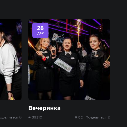
28
дек
Вечеринка
оделиться
39210
82
Поделиться