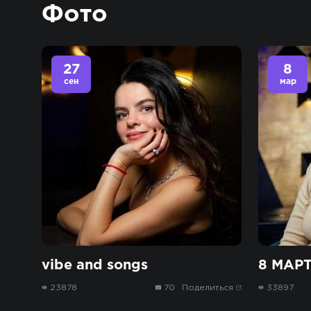
Фото
27
8
сен
мар
vibe and songs
8 МАР
23878
70
Поделиться
33897