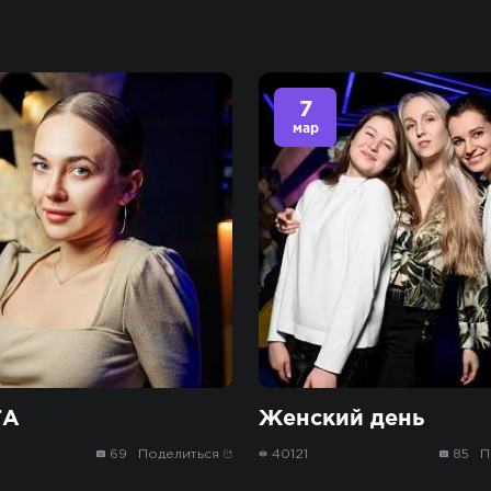
7
мар
ТА
Женский день
69
Поделиться
40121
85
П