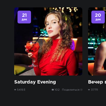
21
20
дек
дек
Saturday Еvening
Вечер в
54193
102
Поделиться
37711