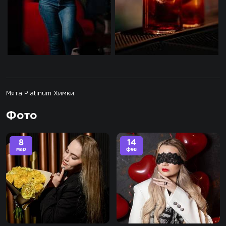
Мята Platinum Химки:
Фото
8
14
мар
фев