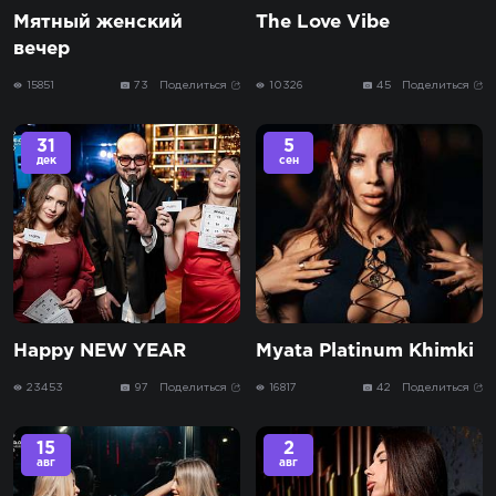
Мятный женский
The Love Vibe
вечер
15851
73
Поделиться
10326
45
Поделиться
31
5
дек
сен
Happy NEW YEAR
Myata Platinum Khimki
23453
97
Поделиться
16817
42
Поделиться
15
2
авг
авг