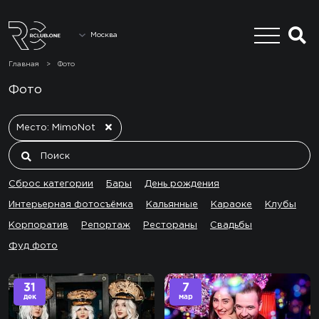
Москва
Главная
>
Фото
Фото
Место: MimoNot
Сброс категории
Бары
День рождения
Интерьерная фотосъёмка
Кальянные
Караоке
Клубы
Корпоратив
Репортаж
Рестораны
Свадьбы
Фуд фото
31
7
дек
мар