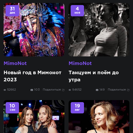
31
4
дек
ноя
MimoNot
MimoNot
Новый год в Мимонот
Танцуем и поём до
2023
утра
52662
103
Поделиться
94652
149
Поделиться
10
19
сен
авг