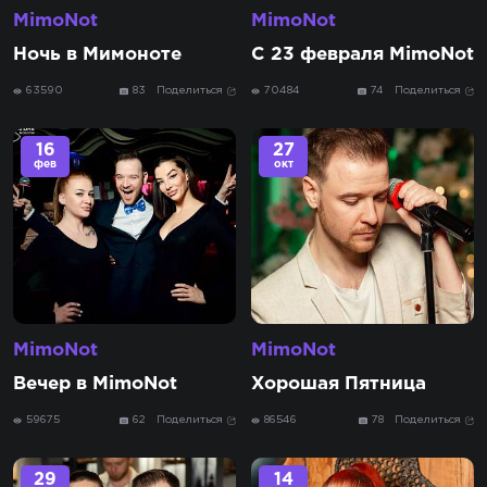
MimoNot
MimoNot
Ночь в Мимоноте
С 23 февраля MimoNot
63590
83
Поделиться
70484
74
Поделиться
16
27
фев
окт
MimoNot
MimoNot
Вечер в MimoNot
Хорошая Пятница
59675
62
Поделиться
86546
78
Поделиться
29
14