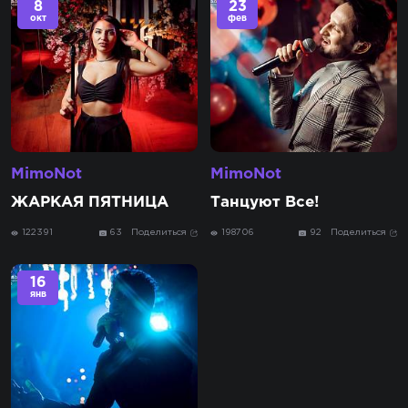
8
23
окт
фев
MimoNot
MimoNot
ЖАРКАЯ ПЯТНИЦА
Танцуют Все!
122391
63
Поделиться
198706
92
Поделиться
16
янв