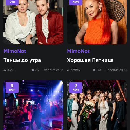
сен
июл
MimoNot
MimoNot
Танцы до утра
Хорошая Пятница
86226
73
Поделиться
72996
100
Поделиться
9
2
июн
июн