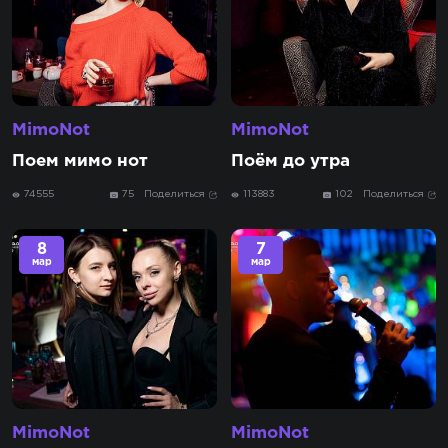
MimoNot
MimoNot
Поем мимо нот
Поём до утра
74555
75
Поделиться
113883
102
Поделиться
8
7
мар
мар
MimoNot
MimoNot