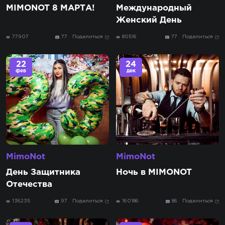
MIMONOT 8 МАРТА!
Международный
Женский День
77907
77
Поделиться
80516
77
Поделиться
22
24
фев
дек
MimoNot
MimoNot
День Защитника
Ночь в MIMONOT
Отечества
136235
97
Поделиться
160186
86
Поделиться