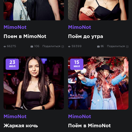
MimoNot
MimoNot
Поем в MimoNot
Поём до утра
66275
106
Поделиться
59399
86
Поделиться
23
15
июл
июл
MimoNot
MimoNot
Жаркая ночь
Поём в MimoNot