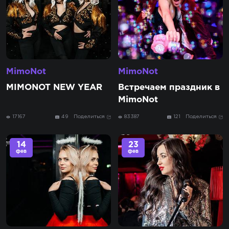
MimoNot
MimoNot
MIMONOT NEW YEAR
Встречаем праздник в
MimoNot
17167
49
Поделиться
83387
121
Поделиться
14
23
фев
фев