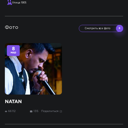
Улица 1905
Фото
Смотреть все фото
8
мар
NATAN
66112
135
Поделиться