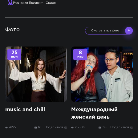
Рязанский Проспект - Окская
Фото
Смотреть все фото
25
8
июл
мар
music and chill
Международный
женский день
4227
61
Поделиться
25506
125
Поделиться