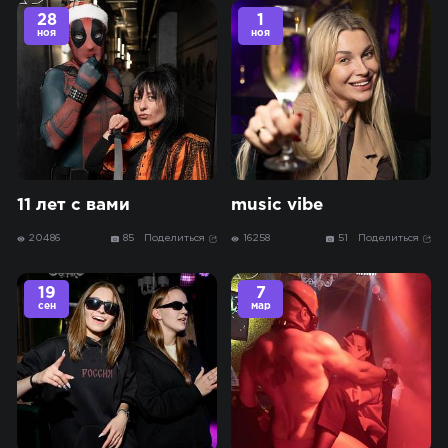
28
1
ноя
ноя
11 лет с вами
music vibe
20486
85
Поделиться
16258
51
Поделиться
19
7
сен
мар