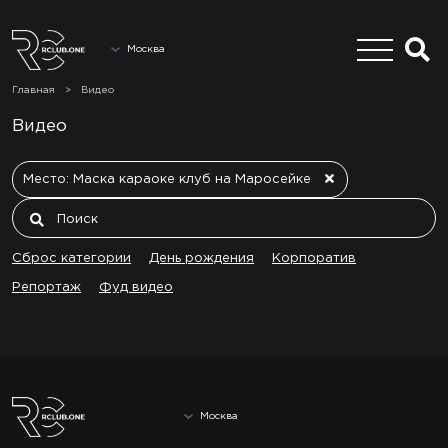
Москва
Главная
>
Видео
Видео
Место: Маска караоке клуб на Маросейке
Сброс категории
День рождения
Корпоратив
Репортаж
Фуд видео
Москва