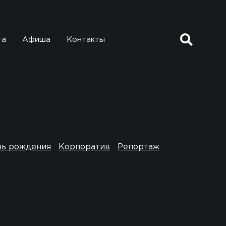
та
Афиша
Контакты
нь рождения
Корпоратив
Репортаж