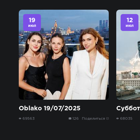
19
12
июл
июл
Oblako 19/07/2025
Суббот
69563
126
Поделиться
68035