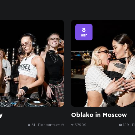
8
авг
y
Oblako in Moscow
81
Поделиться
57909
129
П