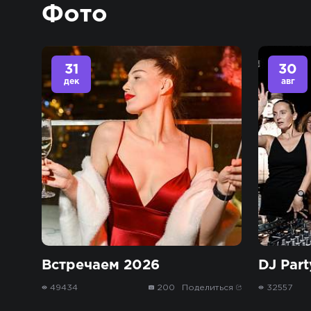
Фото
31
30
дек
авг
Встречаем 2026
DJ Part
49434
200
Поделиться
32557